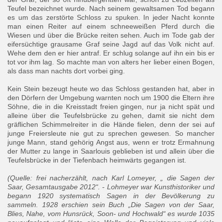
Teufel bezeichnet wurde. Nach seinem gewaltsamen Tod begann
es um das zerstörte Schloss zu spuken. In jeder Nacht konnte
man einen Reiter auf einem schneeweißen Pferd durch die
Wiesen und über die Brücke reiten sehen. Auch im Tode gab der
eifersüchtige grausame Graf seine Jagd auf das Volk nicht auf.
Wehe dem den er hier antraf. Er schlug solange auf ihn ein bis er
tot vor ihm lag. So machte man von alters her lieber einen Bogen,
als dass man nachts dort vorbei ging.
Kein Stein bezeugt heute wo das Schloss gestanden hat, aber in
den Dörfern der Umgebung warnten noch um 1900 die Eltern ihre
Söhne, die in die Kreisstadt freien gingen, nur ja nicht spät und
alleine über die Teufelsbrücke zu gehen, damit sie nicht dem
gräflichen Schimmelreiter in die Hände fielen, denn der sei auf
junge Freiersleute nie gut zu sprechen gewesen. So mancher
junge Mann, stand gehörig Angst aus, wenn er trotz Ermahnung
der Mutter zu lange in Saarlouis geblieben ist und allein über die
Teufelsbrücke in der Tiefenbach heimwärts gegangen ist.
(Quelle: frei nacherzählt, nach Karl Lomeyer, „ die Sagen der
Saar, Gesamtausgabe 2012“. - Lohmeyer war Kunsthistoriker und
begann 1920 systematisch Sagen in der Bevölkerung zu
sammeln. 1928 erschien sein Buch „Die Sagen von der Saar,
Blies, Nahe, vom Hunsrück, Soon- und Hochwald“ es wurde 1035