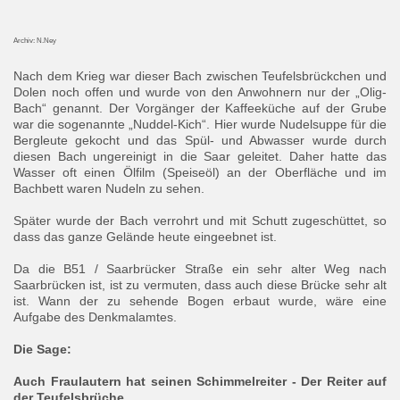
Archiv: N.Ney
Nach dem Krieg war dieser Bach zwischen Teufelsbrückchen und
Dolen noch offen und wurde von den Anwohnern nur der „Olig-
Bach“ genannt. Der Vorgänger der Kaffeeküche auf der Grube
war die sogenannte „Nuddel-Kich“. Hier wurde Nudelsuppe für die
Bergleute gekocht und das Spül- und Abwasser wurde durch
diesen Bach ungereinigt in die Saar geleitet. Daher hatte das
Wasser oft einen Ölfilm (Speiseöl) an der Oberfläche und im
Bachbett waren Nudeln zu sehen.
Später wurde der Bach verrohrt und mit Schutt zugeschüttet, so
dass das ganze Gelände heute eingeebnet ist.
Da die B51 / Saarbrücker Straße ein sehr alter Weg nach
Saarbrücken ist, ist zu vermuten, dass auch diese Brücke sehr alt
ist. Wann der zu sehende Bogen erbaut wurde, wäre eine
Aufgabe des Denkmalamtes.
Die Sage:
Auch Fraulautern hat seinen Schimmelreiter - Der Reiter auf
der Teufelsbrüche