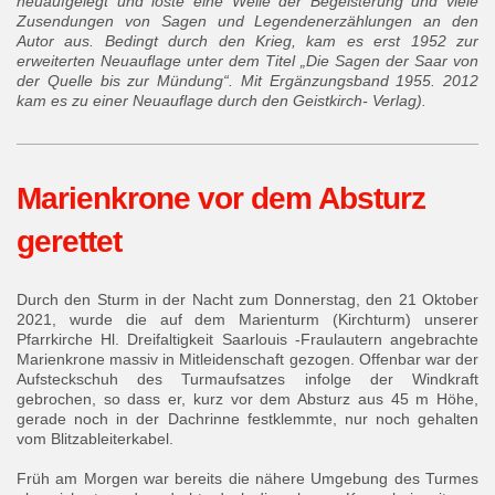
neuaufgelegt und löste eine Welle der Begeisterung und viele
Zusendungen von Sagen und Legendenerzählungen an den
Autor aus. Bedingt durch den Krieg, kam es erst 1952 zur
erweiterten Neuauflage unter dem Titel „Die Sagen der Saar von
der Quelle bis zur Mündung“. Mit Ergänzungsband 1955. 2012
kam es zu einer Neuauflage durch den Geistkirch- Verlag).
Marienkrone vor dem Absturz
gerettet
Durch den Sturm in der Nacht zum Donnerstag, den 21 Oktober
2021, wurde die auf dem Marienturm (Kirchturm) unserer
Pfarrkirche Hl. Dreifaltigkeit Saarlouis -Fraulautern angebrachte
Marienkrone massiv in Mitleidenschaft gezogen. Offenbar war der
Aufsteckschuh des Turmaufsatzes infolge der Windkraft
gebrochen, so dass er, kurz vor dem Absturz aus 45 m Höhe,
gerade noch in der Dachrinne festklemmte, nur noch gehalten
vom Blitzableiterkabel.
Früh am Morgen war bereits die nähere Umgebung des Turmes