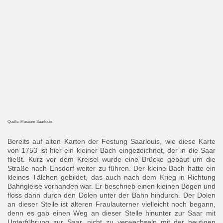
Quelle: Museum Saarlouis
Bereits auf alten Karten der Festung Saarlouis, wie diese Karte
von 1753 ist hier ein kleiner Bach eingezeichnet, der in die Saar
fließt. Kurz vor dem Kreisel wurde eine Brücke gebaut um die
Straße nach Ensdorf weiter zu führen. Der kleine Bach hatte ein
kleines Tälchen gebildet, das auch nach dem Krieg in Richtung
Bahngleise vorhanden war. Er beschrieb einen kleinen Bogen und
floss dann durch den Dolen unter der Bahn hindurch. Der Dolen
an dieser Stelle ist älteren Fraulauterner vielleicht noch begann,
denn es gab einen Weg an dieser Stelle hinunter zur Saar mit
Unterführung zur Saar, nicht zu verwechseln mit der heutigen