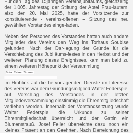
Für den Tag des 15jährigen Vereinsjubiläums, gleichzeitig
der 1.005. Jahrestag der Stiftung der Abtei Frau-lautern,
also den 20. Mai 2025, hatte der Vorsitzende zur
konstituierende
- vereins-offenen – Sitzung des neu
gewählten Vorstandes einge-laden.
Neben den Personen des Vorstandes hatten auch andere
Mitglieder des Vereins den Weg ins Torhaus Soubise
gefunden. Nach der Dar-legung der Gründe für die
Verschiebung des Jubiläums-festes in den Herbst und der
weiteren Planung dieses Ereignisses, kam man bald zu
einem weiteren Höhepunkt der Versammlung.
Foto: Reiner Zimmer
Im Hinblick auf
die hervorragenden Dienste im Interesse
des Vereins war dem Gründungsmitglied Walter Federspiel
auf Vorschlag des Vorstandes in der letzten
Mitgliederversammlung einstimmig die Ehrenmitgliedschaft
verliehen worden. Innerhalb der Vorstandssitzung wurde
Walter Federspiel die Urkunde zu seiner
Ehrenmitgliedschaft überreicht und der Gattin ein
Blumenstrauß. Josef Feiler überreichte dazu noch ein
kleines Präsent an den Geehrten. Nach Darreichung des