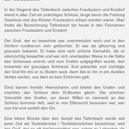
In der Gegend des Tiefenbach zwischen Fraulautern und Ensdorf
stand in alter Zeit ein prächtiges Schloss, lange bevor die Festung
Saarlouis und das Kloster Fraulautern erbaut worden waren. Man
findet die Bezeichnung Tiefenbach bis heute in den Flurnamen
zwischen Fraulautern und Ensdorf.
Der Graf, der es bewohnte war unermesslich reich und in den
Dörfern rundherum sehr gefürchtet. Er war als jähzornig und
grausam bekannt. Er hatte eine sehr schöne Gemahlin, die er
eifersüchtig bewachte und wer sich unerlaubter Weise in die Nähe
des Schlosses verirrte und vom Grafen aufgegriffen wurde, den
erwartete ein grausiges Schicksal. Erst peitschte und züchtigte
der Graf ihn bis er zu Boden sank, dann lies er ihn in ein dunkles
Verlies werfen, aus dem es kein Entrinnen gab.
Einst kamen fremde Heerscharen und tötetet den Grafen und
machten das Schloss dem Erdboden gleich. Die schönen
Gemahlin des Grafen, um deren Willen er niemand an das
Schloss kommen ließ, weil er von Eifersucht besessen war, war
nun frei und verließ den Ort.
Eine kleine Brücke über den Sumpf des Tiefenbach wurde seit
jener Zeit als Teufelsbrücke / Teufelsbrückchen bezeichnet, weil
der Graf, der so oft hinübergeritten war, schon zu Lebzeiten als