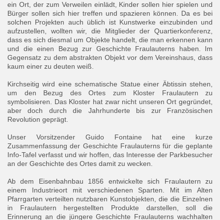
ein Ort, der zum Verweilen einlädt, Kinder sollen hier spielen und
Bürger sollen sich hier treffen und spazieren können. Da es bei
solchen Projekten auch üblich ist Kunstwerke einzubinden und
aufzustellen, wollten wir, die Mitglieder der Quartierkonferenz,
dass es sich diesmal um Objekte handelt, die man erkennen kann
und die einen Bezug zur Geschichte Fraulauterns haben. Im
Gegensatz zu dem abstrakten Objekt vor dem Vereinshaus, dass
kaum einer zu deuten weiß.
Kirchseitig wird eine schematische Statue einer Äbtissin stehen,
um den Bezug des Ortes zum Kloster Fraulautern zu
symbolisieren. Das Kloster hat zwar nicht unseren Ort gegründet,
aber doch durch die Jahrhunderte bis zur Französischen
Revolution geprägt.
Unser Vorsitzender Guido Fontaine hat eine kurze
Zusammenfassung der Geschichte Fraulauterns für die geplante
Info-Tafel verfasst und wir hoffen, das Interesse der Parkbesucher
an der Geschichte des Ortes damit zu wecken.
Ab dem Eisenbahnbau 1856 entwickelte sich Fraulautern zu
einem Industrieort mit verschiedenen Sparten. Mit im Alten
Pfarrgarten verteilten nutzbaren Kunstobjekten, die die Einzelnen
in Fraulautern hergestellten Produkte darstellen, soll die
Erinnerung an die jüngere Geschichte Fraulauterns wachhalten