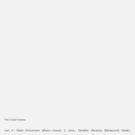
Foto: Guido Fontaine
von li.: Gabi Schoenen (Bistro Carat), 2. Vors., Desirée Wustrau (Blickpunkt Optik),