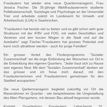
Fraulautern hat wieder eine neue Quartiermanagerin, Frau
Jessica Fischer. Die 35-jährige Wahlfraulauternerin studierte
Politikwissenschaft, Soziologie und Psychologie an der Universität
Trier und arbeitete zuletzt im Landesamt für Umwelt- und
Arbeitsschutz (LUA) in Saarbrücken.
"Fraulautern hat bereits viel zu bieten und es gibt schon sehr gute
Strukturen mit der IFBV und FOG, mit vielen Geschäften und
Vereinen und den kurzen Wegen in die Stadt und auf die
Autobahn" sagt Fischer."Fraulautern hat grosses Potential und
kann noch attraktiver werden - auch für junge Familien
"
Ein grosser Vorteil des Förderprogramms "Sozialer
Zusammenhalt" sei die enge Einbindung der Menschen vor Ort in
die Entwicklung des eigenen Quartiers. "Jeder baut sich zu Hause
sein eigenes Nest. Mit dem "Sozialen Zusammenhalt" denken wir
das grösser und ich freue mich darauf, mit den
Fraulauternerinnen und Fraulauternern gemeinsam für den
Stadtteil anzupacken."
Die neue Qartiermanagerin begleitet zukünftig vor Ort die
Massnahmen im Quartier - wie beispielsweise die Umgestaltung
des Alten Pfarrgartens, mit dessen Bau aktuell begonnen wurde.
Kontakt: Quartierbüro Fraulautern, Lebacherstr 31,