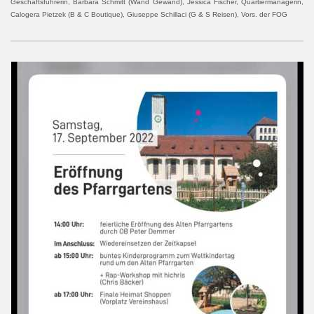
Geschäftsführerin, Barbara Schmitt (Wand Gewand), Jessica Fischer, Quartiermanagerin,
Calogera Pietzek (B & C Boutique), Giuseppe Schillaci (G & S Reisen), Vors. der FOG