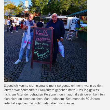
Eigentlich konnte sich niemand mehr so genau erinnern, wann es den
letzten Wochenmarkt in Fraulautern gegeben hatte. Das lag gewiss
nicht am Alter der befragten Personen, denn auch die jüngeren konnten
sich nicht an einen solchen Markt erinnern. Seit mehr als 30 Jahren
jedenfalls gab es ihn nicht mehr, eher noch länger.